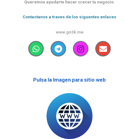
Queremos ayudarte hacer crecer tu negocio.
Contactanos a traves de los siguentes enlaces
www.gn3k.me
W
T
I
E
h
e
n
n
a
l
s
v
t
e
t
e
s
g
a
l
Pulsa la Imagen para sitio web
a
r
g
o
p
a
r
p
p
m
a
e
m